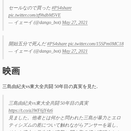
セールなので買った
#PS4share
pic.twitter.com/zf9hdbM5VE
— イェーイ (@dango_bot)
May 27, 2021
開始五分で死んだ
#PS4share
pic.twitter.com/15SPm0MC18
— イェーイ (@dango_bot)
May 27, 2021
映画
三島由紀夫vs東大全共闘 50年目の真実を見た.
三島由紀夫vs東大全共闘 50年目の真実
https://t.co/a3WF6jY4z6
見ました。他者とは何かと問われた三島が暴力とエロ
ティシズムの差について触れながらアンサーを返し、