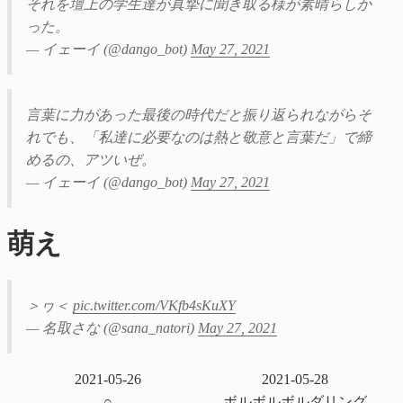
それを壇上の学生達が真摯に聞き取る様が素晴らしか
った。
— イェーイ (@dango_bot)
May 27, 2021
言葉に力があった最後の時代だと振り返られながらそ
れでも、「私達に必要なのは熱と敬意と言葉だ」で締
めるの、アツいぜ。
— イェーイ (@dango_bot)
May 27, 2021
萌え
＞ヮ＜
pic.twitter.com/VKfb4sKuXY
— 名取さな (@sana_natori)
May 27, 2021
2021-05-26
2021-05-28
○
ボルボルボルダリング