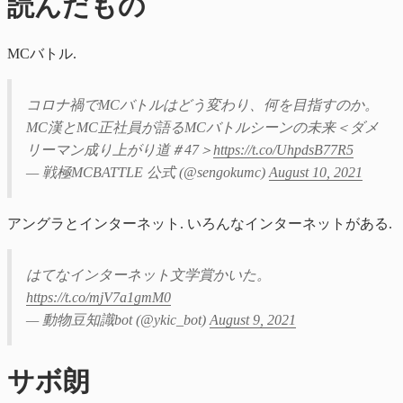
読んだもの
MCバトル.
コロナ禍でMCバトルはどう変わり、何を目指すのか。
MC漢とMC正社員が語るMCバトルシーンの未来＜ダメ
リーマン成り上がり道＃47＞
https://t.co/UhpdsB77R5
— 戦極MCBATTLE 公式 (@sengokumc)
August 10, 2021
アングラとインターネット. いろんなインターネットがある.
はてなインターネット文学賞かいた。
https://t.co/mjV7a1gmM0
— 動物豆知識bot (@ykic_bot)
August 9, 2021
サボ朗