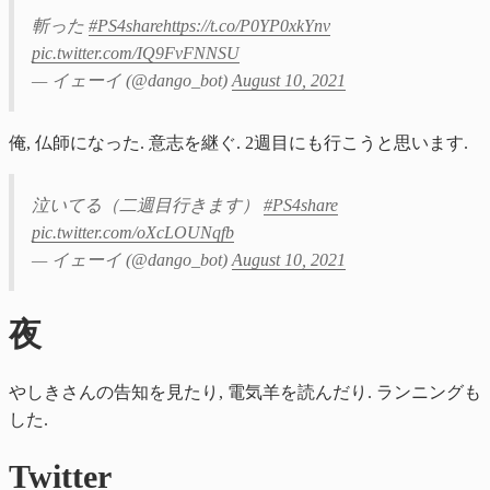
斬った
#PS4share
https://t.co/P0YP0xkYnv
pic.twitter.com/IQ9FvFNNSU
— イェーイ (@dango_bot)
August 10, 2021
俺, 仏師になった. 意志を継ぐ. 2週目にも行こうと思います.
泣いてる（二週目行きます）
#PS4share
pic.twitter.com/oXcLOUNqfb
— イェーイ (@dango_bot)
August 10, 2021
夜
やしきさんの告知を見たり, 電気羊を読んだり. ランニングも
した.
Twitter