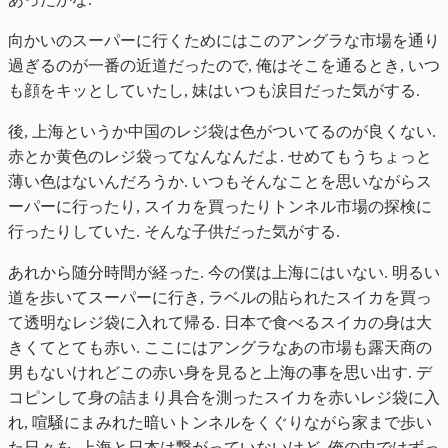
向かいのスーパーに行くためにはこのアングラな市場を通り
過ぎるのが一番の近道だったので, 俺はそこを通るとき, いつ
も顔をキッとしていたし, 妹はいつも涙目だった気がする.
後, 上海というか中国のレジ袋は色がついてるのが良くない.
赤とか黄色のレジ袋ってなんなんだよ. せめてもうちょっと
薄い色はないんだろうか. いつもそんなことを思いながらス
ーパーに行ったり, スイカを買ったりトンネル市場の探検に
行ったりしていた. そんな子供だった気がする.
あれから随分時間が経った. 今の僕は上海にはいない. 明るい
道を歩いてスーパーに行き, ラベルの貼られたスイカを買っ
て透明なレジ袋に入れて帰る. 日本で食べるスイカの身は大
きくてとても赤い. ここにはアングラなあの市場も露天商の
男もないけれどこの赤い身を見ると上海の事を思い出す. デ
コピンして身の詰まり具合を測ったスイカを赤いレジ袋に入
れ, 喧騒にまみれた暗いトンネルをくぐりながら家まで歩い
た日々を. 上海と日本は繋がっていないけど, 俺の中ではずっ