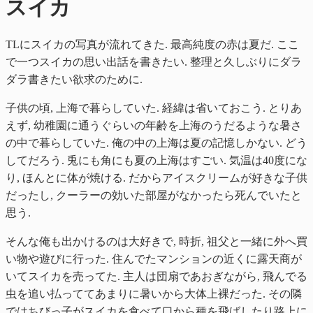
スイカ
TLにスイカの写真が流れてきた. 最高純度の赤は夏だ. ここ
で一つスイカの思い出話を書きたい. 整理と久しぶりにダラ
ダラ書きたい欲求のために.
子供の頃, 上海で暮らしていた. 経緯は省いておこう. とりあ
えず, 幼稚園に通うぐらいの年齢を上海のうだるような暑さ
の中で暮らしていた. 俺の中の上海は夏の記憶しかない. どう
してだろう. 兎にも角にも夏の上海はすごい. 気温は40度にな
り, ほんとに体が焼ける. だからアイスクリームが好きな子供
だったし, クーラーの効いた部屋がなかったら死んでいたと
思う.
そんな俺も出かけるのは大好きで, 時折, 祖父と一緒に外へ買
い物や遊びに行った. 住んでたマンションの近くに露天商が
いてスイカを売ってた. 主人は団扇であおぎながら, 飛んでる
虫を追い払っててあまりに暑いから大体上裸だった. その隣
ではちびっ子がスイカを食べて口から種を飛ばしたり路上に