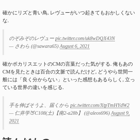
確かにリズと青い鳥, レヴューがいつ起きてもおかしくない
な.
のぞみぞのレヴュー
pic.twitter.com/uk8wDQX43N
— さわら (@sawara65)
August 6, 2021
確かポカリスエットのCMの言葉だった気がする. 俺もあの
CMを見たときは百合の文脈で読んだけど, どうやら世間一
般には「良く分からない」といった感想もあるらしく, 立っ
ている世界の違いを感じる.
手を伸ばそうよ、届くから
pic.twitter.com/XtpTmHYdW2
— 仁井学🍑C108(土)【南2-a28b】 (@aleos696)
August 9,
2021