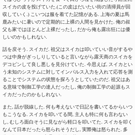
スイカの皮を投げていた.(この皮はだいたい街の清掃員が回
収していく.) こいつは服を着てた記憶がある. 上海の夏は馬
鹿みたいに暑いので定期的に上裸の人間を見かけた. 俺の叔
父も家ではほとんど上裸だったし, だから俺も露出狂には優
しいのかもしれない.
話を戻そう. スイカだ. 祖父はスイカは叩いていい音がするや
つは中身がぎっしりしていると言いながら露天商のスイカを
デコピンして良し悪しを見分けていた. 今思えば, スイカとい
う未知のシステムに対してインパルス入力を入れて応答を測
ることでシステムの状態を探ろうとしていたのだ. 祖父はあ
る意味で制御工学の達人だったし, 俺の制御工学の起源もス
イカだったのかもしれない.
また, 話が脱線した. 何も考えないで日記を書いてるからいつ
もこうなる. スイカを叩いてる間, 主人も特に何も言わない
し, むしろ面白そうに見ながら軽口を叩いてた. スイカを叩く
なんて日本だったら怒られそうだし, 実際俺は怒られた. 多