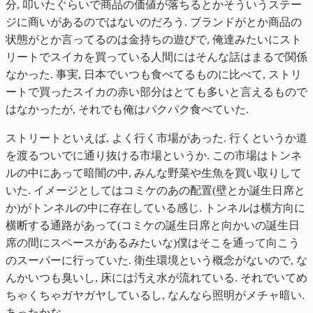
分, 叩いたぐらいで商品の価値が落ちるとかそういうステー
ジに商いがあるのではないのだろう. ブランドがとか商品の
状態がとか言ってるのは金持ちの遊びで, 俺達みたいにスト
リートでスイカを買っている人間にはそんな話はまるで関係
なかった. 事実, 日本でいつも食べてるものに比べて, ストリ
ートで買ったスイカの赤い部分はとても多いと言えるもので
はなかったが, それでも俺はパクパク食べていた.
ストリートといえば, よく行く市場があった. 行くというか道
を渡るついでに通り抜ける市場というか. この市場はトンネ
ルの中にあって暗闇の中, みんな野菜や生魚を買い取りして
いた. イメージとしてはコミケのあの配置(壁とか誕生日席と
か)がトンネルの中に存在している感じ. トンネルは横方向に
横断する通路があって(コミケの誕生日席と向かいの誕生日
席の間にスペースがあるみたいな)僕はそこを通って向こう
のスーパーに行っていた. 衛生環境という概念がないので, な
んかいつも臭いし, 床には汚え水が流れている. それでいてめ
ちゃくちゃガヤガヤしているし, なんなら照明がメチャ暗い.
あったかな.