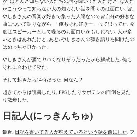
か. ほとんど知らない人たちの話を聞いてたんだけど, なんだ
かこうやって知らない人の知らない話を聞くのは面白い. 皆,
やしきさんの音楽が好きで集った人達なので皆自分の好きな
曲について語りながら, 「俺もそれ好きー」って思ってた. 今
度はスピーカーとして喋るのも面白いかもしれない. 人が多
いときはあれだけど. あと, やしきさんの弾き語りを聞けたの
はめっちゃ良かった.
やしきさんが酒でヤバくなりそうだったから解散した. 俺も
それに合わせて寝た.
そして起きたら14時だった. 何なん？
起きてからは読書したり, FPSしたりサボテンの面倒を見た
り散歩した.
日記人(にっきんちゅ)
最近,
日記を書いてる人が増えているという話を前にした
. フ