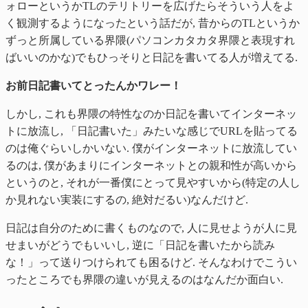
ォローというかTLのテリトリーを広げたらそういう人をよ
く観測するようになったという話だが, 昔からのTLというか
ずっと所属している界隈(パソコンカタカタ界隈と表現すれ
ばいいのかな)でもひっそりと日記を書いてる人が増えてる.
お前日記書いてとったんかワレー！
しかし, これも界隈の特性なのか日記を書いてインターネッ
トに放流し, 「日記書いた」みたいな感じでURLを貼ってる
のは俺ぐらいしかいない. 僕がインターネットに放流してい
るのは, 僕があまりにインターネットとの親和性が高いから
というのと, それが一番僕にとって見やすいから(特定の人し
か見れない実装にするの, 絶対だるい)なんだけど.
日記は自分のために書くものなので, 人に見せようが人に見
せまいがどうでもいいし, 逆に「日記を書いたから読み
な！」って送りつけられても困るけど. そんなわけでこうい
ったところでも界隈の違いが見えるのはなんだか面白い.