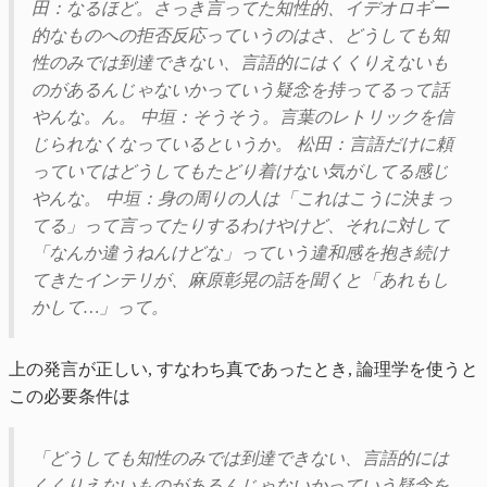
田：なるほど。さっき言ってた知性的、イデオロギー
的なものへの拒否反応っていうのはさ、どうしても知
性のみでは到達できない、言語的にはくくりえないも
のがあるんじゃないかっていう疑念を持ってるって話
やんな。ん。 中垣：そうそう。言葉のレトリックを信
じられなくなっているというか。 松田：言語だけに頼
っていてはどうしてもたどり着けない気がしてる感じ
やんな。 中垣：身の周りの人は「これはこうに決まっ
てる」って言ってたりするわけやけど、それに対して
「なんか違うねんけどな」っていう違和感を抱き続け
てきたインテリが、麻原彰晃の話を聞くと「あれもし
かして…」って。
上の発言が正しい, すなわち真であったとき, 論理学を使うと
この必要条件は
「どうしても知性のみでは到達できない、言語的には
くくりえないものがあるんじゃないかっていう疑念を