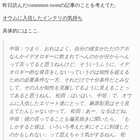
昨日読んだcommmon roomの記事のことを考えてた.
オウムに入信したインテリの気持ち
具体的にはここ.
中垣：つまり、おれはよく、自分の彼女がただのアホ
なんかイデオロギーに飲まれてへんのかが分からへん
って言ってると思うねんけど、そういうふうに、イデ
オロギー的な発言をしないっていうのは知性を超える
ための必要条件な一方、それだけで十分条件だとみな
して、その人が知性を克服してるように見えることっ
てあると思うねん。 松田：はいはい。 中垣：で、オウ
ムに入信したエリート達にとって、麻原彰晃はそう見
えてたんじゃないかって。 松田：あー、なるほどね。
中垣：彼の言ってることも偏見抜きに聞いたら、「も
しかすると彼は、いろいろ考えた末にそこに到達した
のかもしれない」って思えちゃう気がするねん。 松