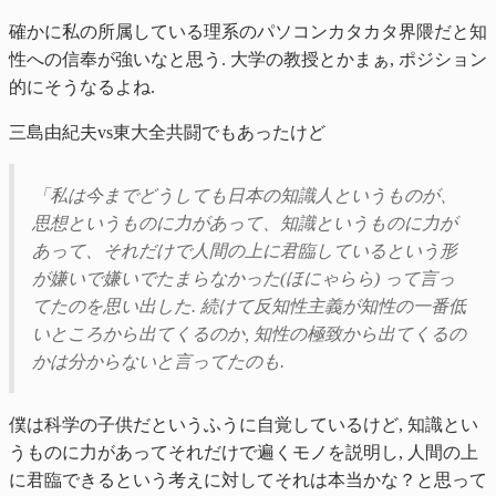
確かに私の所属している理系のパソコンカタカタ界隈だと知
性への信奉が強いなと思う. 大学の教授とかまぁ, ポジション
的にそうなるよね.
三島由紀夫vs東大全共闘でもあったけど
「私は今までどうしても日本の知識人というものが、
思想というものに力があって、知識というものに力が
あって、それだけで人間の上に君臨しているという形
が嫌いで嫌いでたまらなかった(ほにゃらら) って言っ
てたのを思い出した. 続けて反知性主義が知性の一番低
いところから出てくるのか, 知性の極致から出てくるの
かは分からないと言ってたのも.
僕は科学の子供だというふうに自覚しているけど, 知識とい
うものに力があってそれだけで遍くモノを説明し, 人間の上
に君臨できるという考えに対してそれは本当かな？と思って