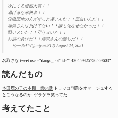
次にくる漫画大賞！！
逃げるな卑怯者！！
淫獄団地の方がずっと凄いんだ！！面白いんだ！！
淫獄さんは負けてない！！誰も死なせなかった！！
戦いヌいた！！守りヌいた！！
お前の負けだ！！淫獄さんの勝ちだ！！
— ぬーみや (@miyar0812)
August 24, 2021
名取さな tweet user=“dango_bot” id=“1430459425756569603”
読んだもの
本田鹿の子の本棚 第84話
トロッコ問題をオマージュする
とこうなるのか. ゲラゲラ笑ってた.
考えてたこと