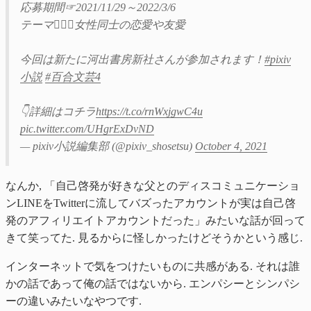
応募期間☞2021/11/29～2022/3/6
テーマ👩‍❤️‍👩女性同士の恋愛や友愛
今回は新たに河出書房新社さんが参加されます！
#pixiv
小説
#百合文芸4
👇詳細はコチラ
https://t.co/rnWxjgwC4u
pic.twitter.com/UHgrExDvND
— pixiv小説編集部 (@pixiv_shosetsu)
October 4, 2021
なんか, 「自己啓発が好きな父とのディスコミュニケーショ
ンLINEをTwitterに流してバズったアカウントが実は自己啓
発のアフィリエイトアカウントだった」みたいな話が回って
きて笑ってた. 見るからに怪しかったけどそうかという感じ.
インターネットで気をつけたいものに共感がある. それは誰
かの話であって俺の話ではないから. エンパシーとシンパシ
ーの違いみたいなやつです.