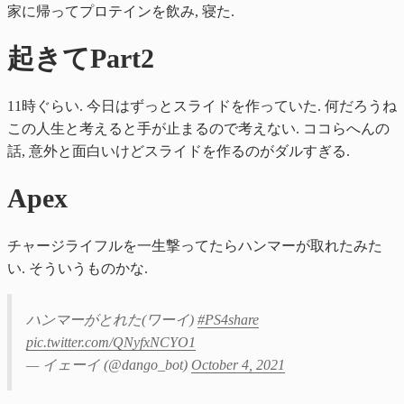
家に帰ってプロテインを飲み, 寝た.
起きてPart2
11時ぐらい. 今日はずっとスライドを作っていた. 何だろうね
この人生と考えると手が止まるので考えない. ココらへんの
話, 意外と面白いけどスライドを作るのがダルすぎる.
Apex
チャージライフルを一生撃ってたらハンマーが取れたみた
い. そういうものかな.
ハンマーがとれた(ワーイ)
#PS4share
pic.twitter.com/QNyfxNCYO1
— イェーイ (@dango_bot)
October 4, 2021