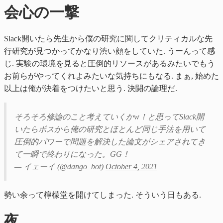
会心の一撃
Slack開いたら先生から僕の研究に関してクリティカルな先
行研究が見つかってかなり渋い顔をしていた. うーんって感
じ. 実験の環境を見ると圧倒的リソースがあるみたいでもう
お前らがやってくれよみたいな気持ちにもなる. まぁ, 始めた
以上は俺が決着をつけたいと思う. 決闘の論理だ.
そろそろ修論のこと考えていくかw！と思ってSlack開
いたらボスから俺の研究とほとんど同じ手法を用いて
圧倒的パワーで問題を解決した論文がシェアされてき
て一瞬で終わりになった。GG！
— イェーイ (@dango_bot)
October 4, 2021
勢い余って檸檬堂を開けてしまった. そういう日もある.
夜