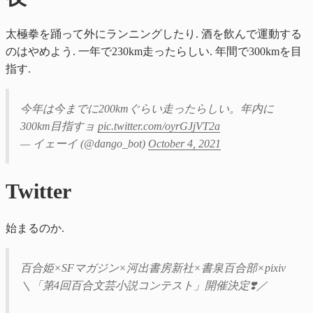
太極拳を踊って外にランニングしたり. 酒を飲んで運動する
のはやめよう. 一年で230km走ったらしい. 年間で300kmを目
指す.
今年は今までに200kmぐらい走ったらしい。年内に
300km目指すョ
pic.twitter.com/oyrGJjVT2a
— イェーイ (@dango_bot)
October 4, 2021
Twitter
始まるのか.
百合姫×SFマガジン×河出書房新社×書泉百合部×pixiv
＼「第4回百合文芸小説コンテスト」開催決定❣️／