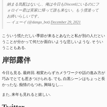
納まる気配はないし、俺は今日もDiscordにいるのにフ
ォロイー君は実家に帰って誰も来ない。もう僕達って
お終いらしいです。
— イェーイ (@dango_bot)
December 29, 2021
こういう慌ただしい季節が来るとあなたと私が別の人だとい
うことが分かって何だか面白いような悲しいような. そうい
うこともある.
岸部露伴
今日も見る. 最終回. 相変わらずカメラワークや話の進み方が
巧みでとても惹きつけられる. でも, 白黒シーンはちょっと長
かったな. 痴情のもつれ, 興味なし…
また, 来年も見れると嬉しい.
Twitter