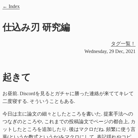
Index
仕込み刃 研究編
タグ一覧！
Wednesday, 29 Dec, 2021
起きて
お昼前. Discordを見るとガチャに勝った連絡が来ててキレて
二度寝する. そういうこともある.
今日は主に論文の細々としたところを書いた. 提案手法への
つなぎのところや, これまでの投稿論文でページの都合上, カ
ットしたところを追加したり. 後はマクロだね. 頻繁に使う言
葉(というか数式というか)をマクロにして, 表記揺れやコピ