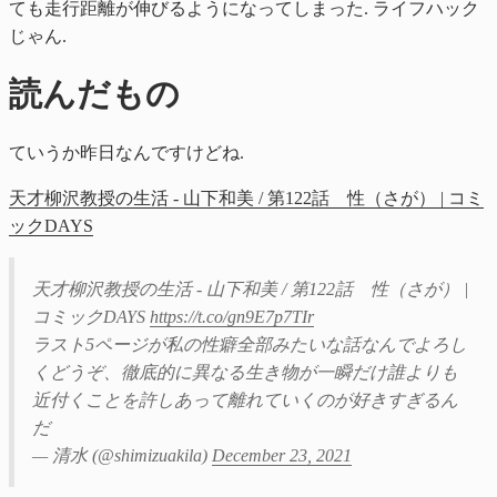
ても走行距離が伸びるようになってしまった. ライフハック
じゃん.
読んだもの
ていうか昨日なんですけどね.
天才柳沢教授の生活 - 山下和美 / 第122話 性（さが） | コミ
ックDAYS
天才柳沢教授の生活 - 山下和美 / 第122話 性（さが） |
コミックDAYS
https://t.co/gn9E7p7TIr
ラスト5ページが私の性癖全部みたいな話なんでよろし
くどうぞ、徹底的に異なる生き物が一瞬だけ誰よりも
近付くことを許しあって離れていくのが好きすぎるん
だ
— 清水 (@shimizuakila)
December 23, 2021