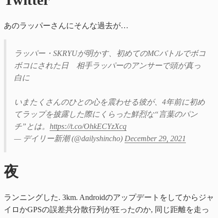
あのラッパーさんにそんな過去が…
ラッパー・SKRYUが明かす、初めてのMCバトルでボコ
ボコにされた日 相手ラッパーのアンサーで頭が真っ
白に
いまたくさんのひとの心を震わせる彼が、4年前に初め
てラップを披露した際にくらった鮮烈な“言葉のパン
チ”とは。
https://t.co/OhkECYzXcq
— デイリー新潮 (@dailyshincho)
December 29, 2021
夜
ランニングした. 3km. Androidのアップデートをしてからジャ
イロかGPSの誤差共分散行列が狂ったのか, 同じ距離を走っ