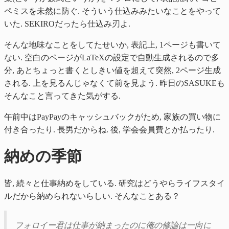
ペミスを未然に防ぐ. そういう仕込みみたいなことをやって
いた. SEKIROだったら仕込み刃よ.
そんな地味なことをしてたせいか, 表記上, 1ページも書いて
ない. 空白のページがLaTeXの設定で自動生成されるので多
分, あとちょっと書くとしきい値を超えて突然, 2ページ生成
される. 上を見るんじゃなくて前を見よう. 昨日のSASUKEも
そんなこと言ってきた気がする.
午前中はPayPayのキャッシュバックがため, 家族の買い物に
付き合ったり. 長男だからね. 後, 学会会員費とか払ったり.
納めの季節
皆, 続々と仕事納めをしている. 研究はどうやらライフスタイ
ルだから納められないらしい. そんなことある？
フォロイー君は仕事が納まったのに俺の修論は一向に