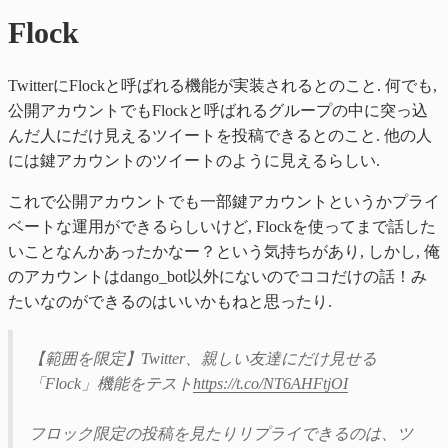
Flock
TwitterにFlockと呼ばれる機能が実装されるとのこと. 何でも,
公開アカウントでもFlockと呼ばれるグループの中に突っ込
んだ人にだけ見えるツイートを投稿できるとのこと. 他の人
には鍵アカウントのツイートのように見えるらしい.
これで公開アカウントでも一部鍵アカウントというかプライ
ベートな運用ができるらしいけど, Flockを使ってまで話した
いことなんかあったかなー？という気持ちがあり, しかし, 俺
のアカウントはdango_bot以外にないのでココだけの話！み
たいなのができるのはいいかもねと思ったり.
【範囲を限定】Twitter、親しい友達にだけ見せる
「Flock」機能をテスト
https://t.co/NT6AHFtjOI
フロック限定の投稿を見たりリプライできるのは、ツ