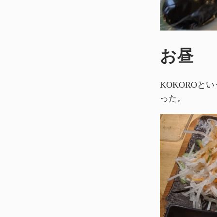
お昼
KOKORO
った。