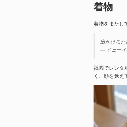
着物
着物をまたし
出かけるたび
— イェーイ (
祇園でレンタ
く。顔を覚え