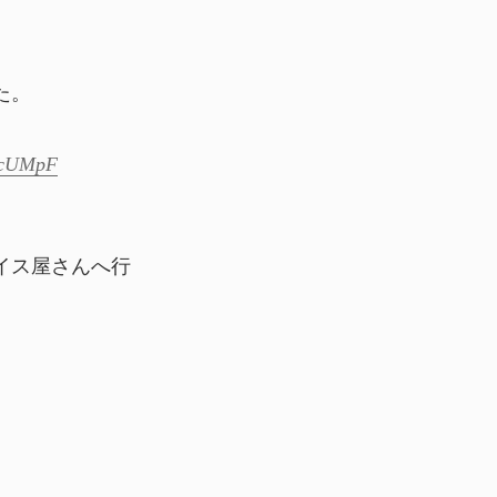
た。
mEcUMpF
イス屋さんへ行