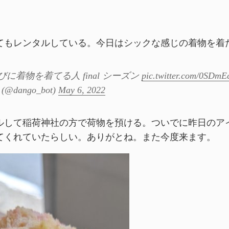
てもレンタルしている。今日はシックな感じの着物を着
に着物を着てる人 final シーズン
pic.twitter.com/0SD
@dango_bot)
May 6, 2022
ルして稲荷神社の方で荷物を預ける。ついでに昨日のア
てくれていたらしい。ありがとね。また今度来ます。