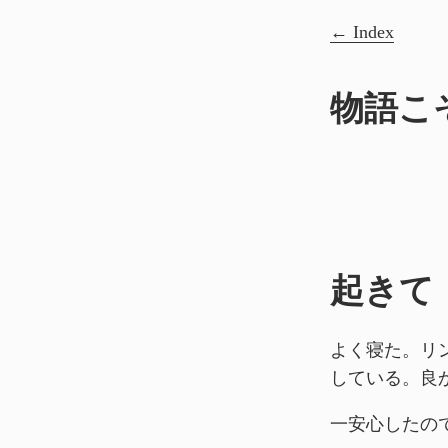
Index
物語こ
起きて
よく寝た。リ
している。良
一安心したの