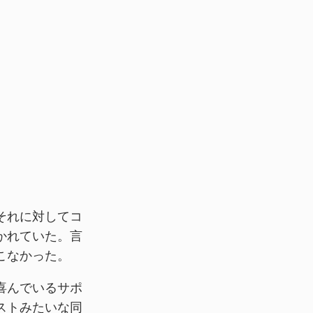
。
それに対してコ
かれていた。言
こなかった。
喜んでいるサポ
ストみたいな同