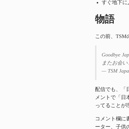
すぐ地下に
物語
この前、TS
Goodbye Jap
またお会い
— TSM Japa
配信でも、「
メントで「日
ってることが
コメント欄に
ーター、子供