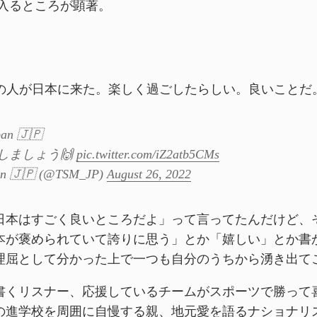
入るところが顕著。
Mの人が日本に来た。楽しく過ごしたらしい。良いことだ
an 🇯🇵
しましょう🙌
pic.twitter.com/iZ2atb5CMs
n 🇯🇵 (@TSM_JP)
August 26, 2022
日本はすごく良いところだよ」って言ってたんだけど、
本が褒められていて誇りに思う」とか「嬉しい」とか書
理屈として分かった上で一つも自分のうちから湧き出て
書くリスナー、応援しているチームがスポーツで勝って
の進学校を周囲に自慢する親、地元愛を語るナショナリ