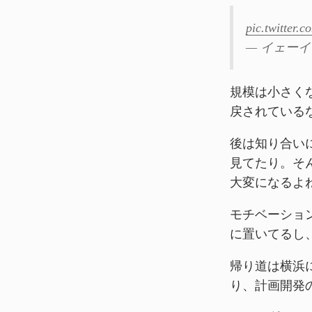
pic.twitter
— イェーイ (
規模は小さく
戻されている
後は知り合い
見てたり。そ
大変になるよ
モチベーショ
に置いてるし
帰り道は横浜
り、計画開発