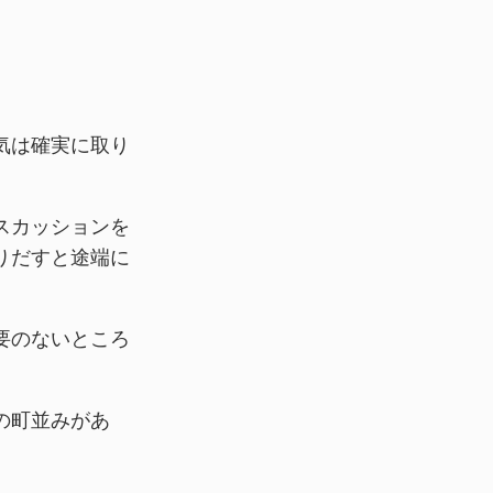
気は確実に取り
スカッションを
りだすと途端に
要のないところ
の町並みがあ