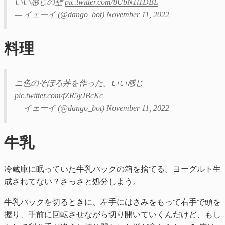
いい感じの壁
pic.twitter.com/8UbN1l1DBL
— イェーイ (@dango_bot)
November 11, 2022
料理
ニ色のそぼろ丼を作った。いい感じ
pic.twitter.com/fZR5yJBcKc
— イェーイ (@dango_bot)
November 11, 2022
牛乳
冷蔵庫に眠っていた牛乳パックの箱を捨てる。ヨーグルト生
成されてない？さっさと処分しよう。
牛乳パックを切るときに、左手にはさみをもって右手で頭を
握り、手前に回転させながら切り開いていくんだけど、もし