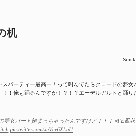
の机
Sunda
ンスパーティー最高ー！って叫んでたらクロードの夢女
！！！俺も踊るんですか！？！？エーデルガルトと踊り
の夢女パート始まっちゃったんですけど！！！
#FE風
itch
pic.twitter.com/xeVcv6XLnH