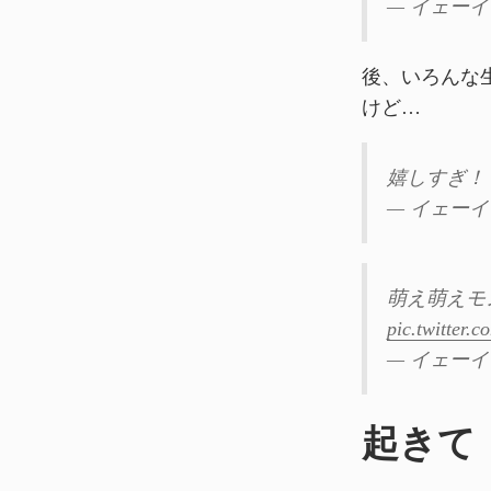
— イェーイ (
後、いろんな
けど…
嬉しすぎ！
— イェーイ (
萌え萌えモ
pic.twitter.
— イェーイ (
起きて