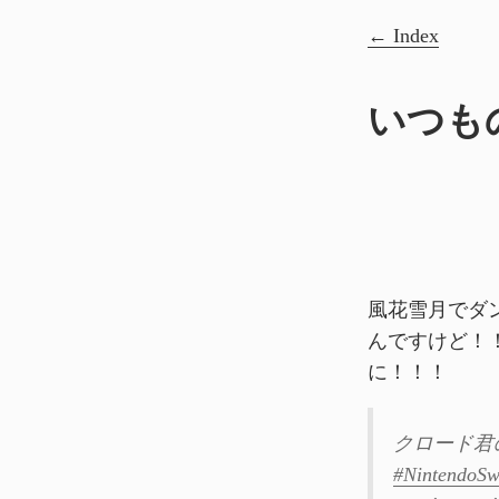
Index
いつも
風花雪月でダ
んですけど！
に！！！
クロード君
#NintendoSw