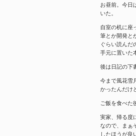
お昼前。今日
いた。
自室の机に座
筆とか開発と
ぐらい読んだ
手元に置いた
後は日記の下
今まで風花雪
かったんだけ
ご飯を食べた
実家、帰る度
なので、まぁ
したほうが良