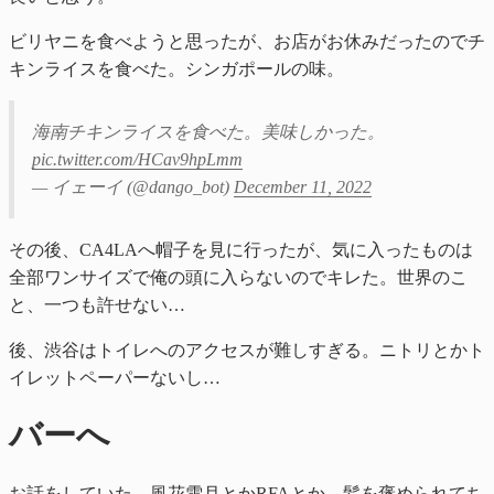
ビリヤニを食べようと思ったが、お店がお休みだったのでチ
キンライスを食べた。シンガポールの味。
海南チキンライスを食べた。美味しかった。
pic.twitter.com/HCav9hpLmm
— イェーイ (@dango_bot)
December 11, 2022
その後、CA4LAへ帽子を見に行ったが、気に入ったものは
全部ワンサイズで俺の頭に入らないのでキレた。世界のこ
と、一つも許せない…
後、渋谷はトイレへのアクセスが難しすぎる。ニトリとかト
イレットペーパーないし…
バーへ
お話をしていた。風花雪月とかRFAとか。髪を褒められてち