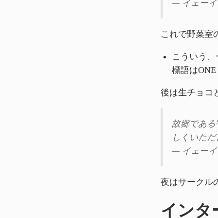
— イェーイ (
これで野菜室
こういう、
標語はONE 
後は生チョコ
故郷である
しくいただ
— イェーイ (
夜はサークル
インタ