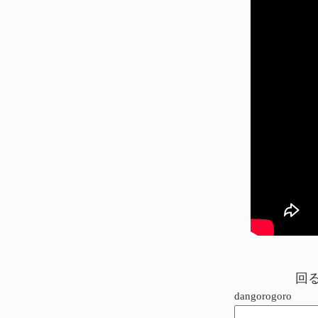
回
dangorogoro