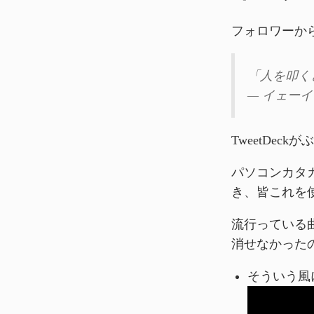
フォロワーか
「人を叩く
— イェーイ (
TweetDec
パソコンカタ
き、皆これを
流行っている
消せなかった
そういう風