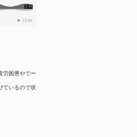
疲労困憊やでー
びているので状