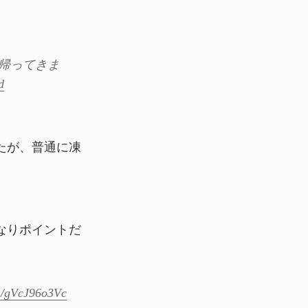
帰ってきま
d
たが、普通に凍
なりポイントだ
。
om/gVcJ96o3Vc