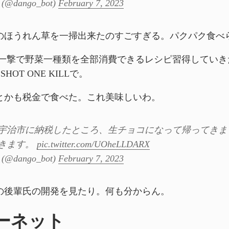
@dango_bot)
February 7, 2023
のほうれん草を一掃出来たのすごすぎる。パクパク食べ
一撃で野菜一種類を全部消費できるレシピ習得していき
SHOT ONE KILLで。
とかも税金で食べた。これ美味しいわ。
宇治市に納税したところ、生チョコになって帰ってきま
きます。
pic.twitter.com/UOheLLDARX
@dango_bot)
February 7, 2023
の後輩氏の開発を見たり。何も分からん。
ーネット