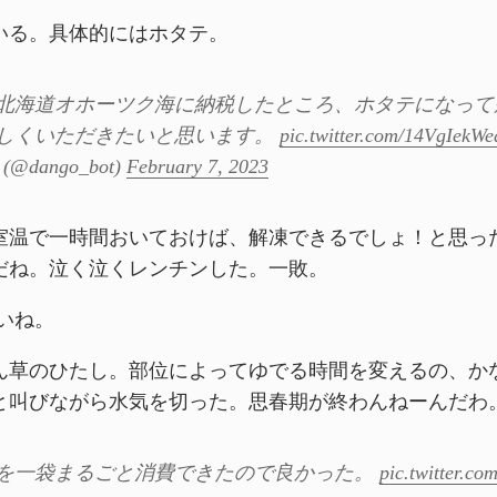
いる。具体的にはホタテ。
北海道オホーツク海に納税したところ、ホタテになって
しくいただきたいと思います。
pic.twitter.com/14VgIekWe
@dango_bot)
February 7, 2023
室温で一時間おいておけば、解凍できるでしょ！と思っ
だね。泣く泣くレンチンした。一敗。
いね。
ん草のひたし。部位によってゆでる時間を変えるの、か
と叫びながら水気を切った。思春期が終わんねーんだわ
を一袋まるごと消費できたので良かった。
pic.twitter.c