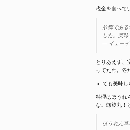
税金を食べて
故郷である
した。美味
— イェーイ (
とりあえず、
ってたわ。冬
でも美味し
料理はほうれ
な。螺旋丸！
ほうれん草