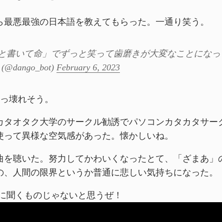
ら最悪最強の日本語を教えてもらった。一通り笑う。
と書いて命」でずっと笑って歯磨きが大変なことになっ
@dango_bot)
February 6, 2023
kがぶっ壊れそう。
カタオタク大学のサークル勧誘でパソコンカタカタサー
使って異様な空気感があった。懐かしいね。
曲を聴いた。努力してかわいくなったとて、「ざまあ」
の、人間の限界というか普通に悲しい気持ちになった。
に聞くものじゃないと思うぜ！