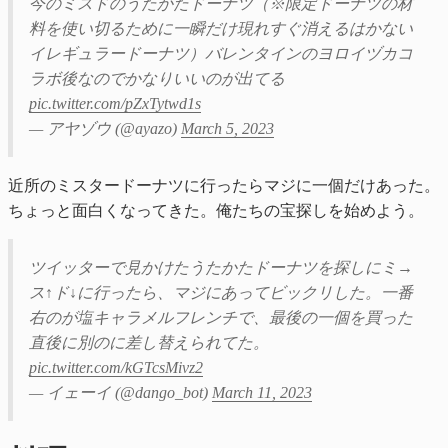
今のミスドのうたかたドーナツ（※限定ドーナツの材
料を使い切るために一瞬だけ現れすぐ消えるはかない
イレギュラードーナツ）バレンタインのヨロイヅカコ
ラボ後なのでかなりいいのが出てる
pic.twitter.com/pZxTytwd1s
— アヤゾウ (@ayazo)
March 5, 2023
近所のミスタードーナツに行ったらマジに一個だけあった。
ちょっと面白くなってきた。俺たちの宝探しを始めよう。
ツイッターで見かけたうたかたドーナツを探しにミ→
ス↑ド↓に行ったら、マジにあってビックリした。一番
右のが塩キャラメルフレンチで、最後の一個を買った
直後に別のに差し替えられてた。
pic.twitter.com/kGTcsMivz2
— イェーイ (@dango_bot)
March 11, 2023