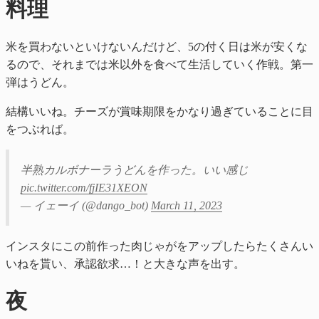
料理
米を買わないといけないんだけど、5の付く日は米が安くな
るので、それまでは米以外を食べて生活していく作戦。第一
弾はうどん。
結構いいね。チーズが賞味期限をかなり過ぎていることに目
をつぶれば。
半熟カルボナーラうどんを作った。いい感じ
pic.twitter.com/fjIE31XEON
— イェーイ (@dango_bot)
March 11, 2023
インスタにこの前作った肉じゃがをアップしたらたくさんい
いねを貰い、承認欲求…！と大きな声を出す。
夜