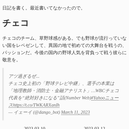
日記を書く。最近書いてなかったので。
チェコ
チェコのチーム、草野球感がある。でも野球が流行っていな
い国をレペゼンして、異国の地で初めての大舞台を戦うの、
パッションだ。今後の国内の野球人気を背負って戦う彼らに
敬意を。
アツ過ぎるぜ...
チェコ史上初の「野球テレビ中継」、選手の本業は
「地理教師・消防士・金融アナリスト」…WBCチェコ
代表を“絶対好きになる”話(Number Web)
#Yahooニュー
ス
https://t.co/TWKARXanIh
— イェーイ (@dango_bot)
March 11, 2023
2023-03-10
2023-03-12