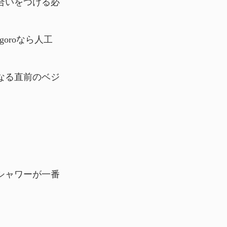
合いをつける必
goroなら人工
なる直前のベジ
シャワーが一番